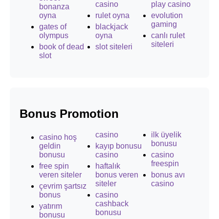
casino
play casino
bonanza
oyna
rulet oyna
evolution
gaming
gates of
blackjack
olympus
oyna
canlı rulet
siteleri
book of dead
slot siteleri
slot
Bonus Promotion
casino
ilk üyelik
casino hoş
bonusu
geldin
kayıp bonusu
bonusu
casino
casino
freespin
free spin
haftalık
veren siteler
bonus veren
bonus avı
siteler
casino
çevrim şartsız
bonus
casino
cashback
yatırım
bonusu
bonusu