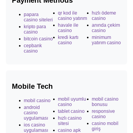
Payment Methods
qr kod ile
hızlı ödeme
papara
casino yatırım
casino
casino siteleri
havale ile
anında çekim
kripto para
casino
casino
casino
kredi kartı
minimum
bitcoin casino
casino
yatırım casino
cepbank
casino
Mobile Tech
mobil uyumlu
mobil casino
mobil casino
casino
bonusu
android
tablet casino
responsive
casino
casino
uygulaması
hızlı casino
sitesi
casino mobil
ios casino
giriş
uygulaması
casino apk