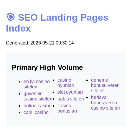
🎯 SEO Landing Pages
Index
Generated: 2026-05-21 09:30:14
Primary High Volume
casino
deneme
en iyi casino
oyunları
bonusu veren
siteleri
siteler
slot oyunları
güvenilir
bedava
casino siteleri
bahis siteleri
bonus veren
online casino
casino
casino siteleri
bonusları
canlı casino