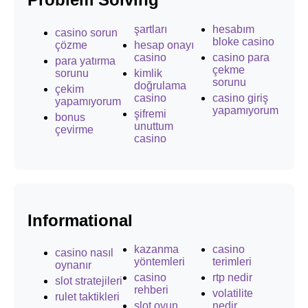
şartları
hesabım
casino sorun
bloke casino
çözme
hesap onayı
casino
casino para
para yatırma
çekme
sorunu
kimlik
sorunu
doğrulama
çekim
casino
casino giriş
yapamıyorum
yapamıyorum
şifremi
bonus
unuttum
çevirme
casino
Informational
kazanma
casino
casino nasıl
yöntemleri
terimleri
oynanır
casino
rtp nedir
slot stratejileri
rehberi
volatilite
rulet taktikleri
slot oyun
nedir